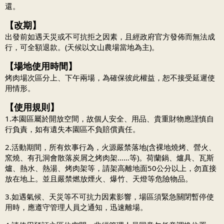
還。
【改期】
出發前如遇天災或不可抗拒之因素，且經政府官方發佈而無法成
行，可全額退款。(天候以文山農場當地為主)。
【場地使用時間】
烤肉場次區分上、下午兩場，為確保彼此權益，恕不接受延遲使
用情形。
【使用規則】
1.本園區屬於開放空間，故個人安全、用品、貴重財物應謹慎自
行負責，如有遺失本園區不負賠償責任。
2.活動期間，所有炊事行為，火源嚴禁落地(含裸地燒烤、營火、
窯燒、有孔洞會散落炭屑之烤肉架……等)。荷蘭鍋、爐具、瓦斯
爐、熱水、熱湯、烤肉架等，請架高離地面50公分以上，勿直接
放在地上。並且嚴禁燃放煙火、爆竹、天燈等危險物品。
3.如遇氣候、天災等不可抗力因素影響，場區須緊急關閉暫停使
用時，應遵守管理人員之通知，迅速離場。