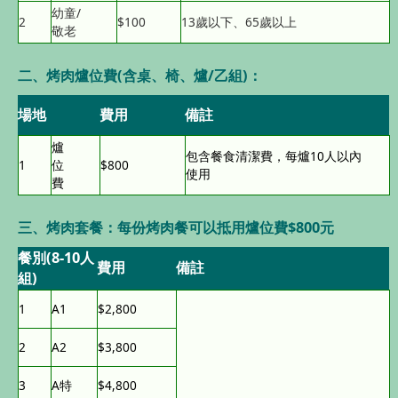
幼童/
2
$100
13歲以下、65歲以上
敬老
二、烤肉爐位費(含桌、椅、爐/乙組)：
場地
費用
備註
爐
包含餐食清潔費，每爐10人以內
1
位
$800
使用
費
三、烤肉套餐：每份烤肉餐可以抵用爐位費$800元
餐別(8-10人
費用
備註
組)
1
A1
$2,800
2
A2
$3,800
3
A特
$4,800