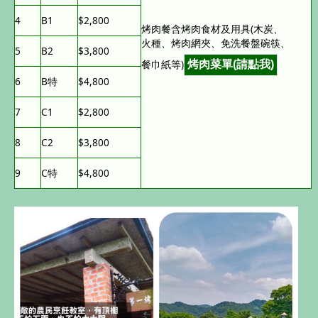
4
B1
$2,800
烤肉餐含烤肉食材及用具(木炭、
火種、烤肉網夾、免洗餐盤碗筷、
5
B2
$3,800
餐巾紙等)
6
B特
$4,800
7
C1
$2,800
8
C2
$3,800
9
C特
$4,800