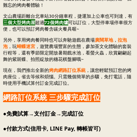
難忘的烤肉餐體驗！
文山農場距離台北車站30分鐘車程，捷運加上公車也可到達，有
三個大型烤肉屋
超過
72個烤肉爐
可以訂位，大型停車場停車很方
便，也可以預訂烤肉餐含碳火餐具喔~
另外，享用烤肉餐同時也可以奔馳遊戲在農場
廣闊草地
，
拉泡
泡
，玩
蝴蝶迷宮
，遊覽農場豐富的生態，參加茶文化體驗的套裝
行程等，還有季節限定開放暑期戲水池，看螢火蟲，欣賞翩翩起
舞的紫斑蝶、拍照綻放的穗花棋盤腳哦~
現在，我們推出全新的
烤肉網路訂位系統
，讓您輕鬆預訂您的烤
肉座位，省去等候和煩惱。只需幾個簡單的步驟，免打電話，隨
時使用手機試算付訂金完成訂位。
網路訂位系統 三步驟完成訂位
●免費試算→支付訂金→完成訂位
●付款方式(信用卡, LINE Pay, 轉帳皆可)