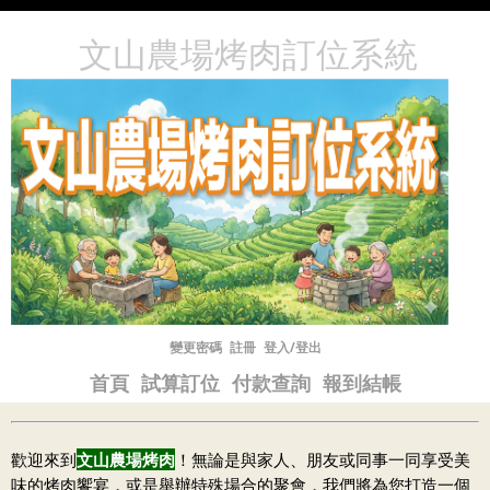
文山農場烤肉訂位系統
變更密碼
註冊
登入/登出
首頁
試算訂位
付款查詢
報到結帳
歡迎來到
文山農場烤肉
！無論是與家人、朋友或同事一同享受美
味的烤肉饗宴，或是舉辦特殊場合的聚會，我們將為您打造一個