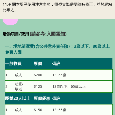
11.有關本場區使用注意事項，得視實際需要隨時修正，並於網站
公布之。
(請參考:入園需知)
活動項目/費用
一、場地清潔費(含公共意外責任險)：3歲以下、80歲以上
免費入園
一般收費
票價
備註
1
成人
$200
13~65歲
幼童/
2
$125
13歲以下、65歲以上
敬老
團體20人以上
票價優惠
備註
1
成人
$150
13~65歲