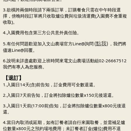
3.欲橫跨兩個時段請下兩張訂單，訂購餐食只需在中午時段選
擇，傍晚時段訂單將只收取爐位費與垃圾清運費(入園費不會重複
收取)。
4.入園費用包含第三方公共意外責任險。
(點我)
5.有任何問題歡迎加入文山農場官方Line@詢問
，我們將
儘速Line@回覆。
6.說明未詳盡處歡迎上班時間來電文山農場活動組02-26667512
我們有專人為您服務。
【退訂】
1.入園日14天(含)前告知，訂金費用可全數退還。
2.入園日7天前告知，訂金將扣除爐位數量x150元後退還。
3.入園日1天前(17:00前)告知，訂金將扣除爐位數量x800元後退
還。
4.當日內取消或延期，如有訂餐者請自行來園取餐，並需補足爐
位數量x800元之預約場地費用；未訂餐者訂金(爐位)費用不退