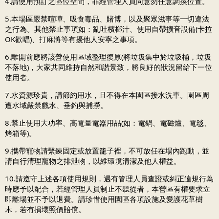
4.請使用預訂之區位空間，非經管理人員同意勿任意調換位置。
5.本場區嚴禁喧嘩、吸食毒品、賭博，以及聚眾滋事等一切違法
之行為。其他禁止事項如：亂吐檳榔汁、使用自帶擴音設備(卡拉
OK歡唱)、打麻將等有擾他人安寧之事項。
6.離開前應將該營使用區域整理復原(將垃圾集中於垃圾桶，垃圾
不落地)，大家共同維持自然和諧景致，將良好的狀況留給下一位
使用者。
7.水資源珍貴，請節約用水，且不得在本園區接水洗車。園區周
遭水域嚴禁戲水、垂釣與捕撈。
8.禁止使用大功率、高電量電器用品(如：電鍋、電磁爐、電毯、
烤箱等)。
9.攜帶寵物請繫鍊固定或放置籠子裡，不可放任在場內跑動，並
請自行清理寵物之排泄物，以維環境清潔及他人權益。
10.請遵守上述各項使用規則，遇有管理人員查證或糾正違規行為
時應予以配合，若經管理人員制止不聽從者，本營區有權要求立
即離場並不予以退費。請珍惜使用園區各項設施及愛護花草樹
木，若有損壞照價賠償。