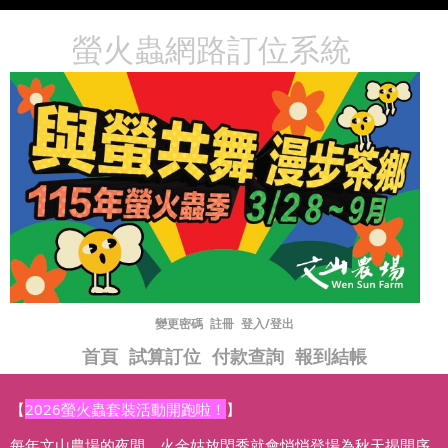
螢火蟲網路訂位系統
變更密碼
註冊
登入/登出
首頁
試算訂位
付款查詢
報到結帳
【
2026螢火蟲套裝活動開跑啦！
】
每年文山農場的夜間，火金姑放閃秀就會悄悄登場為秋天揭開序