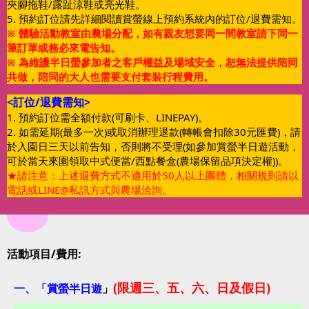
夾腳拖鞋/露趾涼鞋或亮光鞋。
5. 預約訂位請先詳細閱讀賞螢線上預約系統內的訂位/退費需知。
※ 體驗活動教室由農場分配，如有親友想要同一間教室請下同一
筆訂單或務必來電告知。
※ 為維護半日螢參加者之客戶權益及場域安全，恕無法提供陪同
共做，陪同的大人也需要支付套裝行程費用。
<訂位/退費需知>
1.
預約訂位需全額付款(可刷卡、LINEPAY)。
2. 如需延期(最多一次)或取消辦理退款(轉帳會扣除30元匯費)，請
於入園日三天以前告知，否則將不受理(如參加賞螢半日遊活動，
可於當天來園領取中式便當/西點餐盒(農場保留品項決定權))。
★請注意：上述退費方式不適用於50人以上團體，相關規則請以
電話或LINE@私訊方式與農場洽詢。
活動項目/費用:
(限週三、五、六、日及假日)
一、「
賞螢半日遊
」