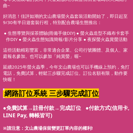
曲~
好消息！佳評如潮的文山農場螢火蟲套裝活動開始了，即日起至
9/30有半日遊套裝行程，特別配合農場生態推出：
● 生態導覽與採茶體驗(雨備手做DIY)
● 螢火蟲造型不織布卡套手
作DIY ● 螢火蟲生態知識簡報/影片分享 ● 夜探螢火蟲賞螢活動
這些活動精彩豐富，非常適合企業、公司行號團體、及個人、家
庭報名參加。也可以參加「純賞螢」喔~
延續2025年螢火蟲季，今年文山農場也可以手機線上預約，免打
電話，免費試算，輕鬆三步驟完成訂位。訂位名額有限，動作要
快喔！
網路訂位系統 三步驟完成訂位
●免費試算→註冊付款→完成訂位
●付款方式(信用卡,
LINE Pay, 轉帳皆可)
※請注意：文山農場保留變更訂單內容的權利!