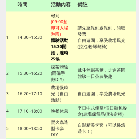
時間
活動內容
備註
報到
(09:00起
即可入場
請先至報到處報到，領取
遊園)
發票
1
14:30~15:30
體驗活動
自由遊園，享受農場風光
15:30開
(拉泡泡‧鞦韆椅)
始，逾時
不候
採茶體驗
戴斗笠綁茶簍，走進茶園
2
15:30~16:20
(雨備手
體驗一日茶農樂趣
做DIY)
農場慢時
3
16:20~17:10
光（自由
自由遊園，享受農場風光
活動）
平日中式便當/假日麵包餐
4
17:10~18:00
晚餐休息
盒(農場保留品項決定權)
螢火蟲造
自製精美卡套（可以裝悠
5
18:00~18:50
型卡套
遊卡！）
DIY