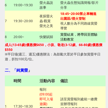
螢火蟲說
螢火蟲生態知識簡報/影片
6
19:00~19:30
故事
分享
18:45~20:00禁止車輛進
夜探螢火
出園區/燈火管制
7
19:30~20:00
蟲-觀賞
視人數分為不同路線賞螢
螢光之美
導覽
賞螢結束，將帶回至體驗
8
20:00~
快樂賦歸
活動教室
成人(13-65歲)優惠價$650，小孩、敬老(3-12歲、66-80歲)優惠價
$550
※平日場(週三、週五)優惠辦法：為鼓勵大眾於平日參加賞螢半日
遊，折扣100元/位。
二、「
純賞螢
」
時間
活動內容
備註
報到
(09:00起
即可入場
請至賞螢報到處統一繳費
遊園)
並辦理報到
1
17:30~18:30