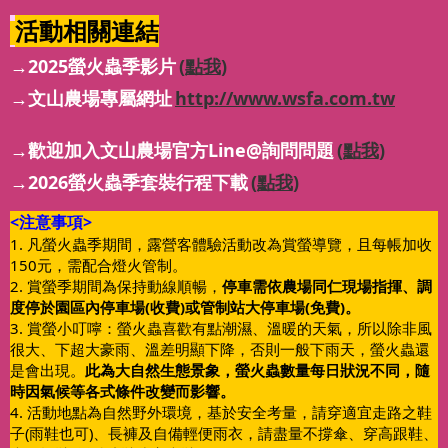
活動相關連結
→2025螢火蟲季影片
(點我)
→文山農場專屬網址
http://www.wsfa.com.tw
→歡迎加入文山農場官方Line@詢問問題
(點我)
→2026螢火蟲季套裝行程下載
(點我)
<注意事項>
1. 凡螢火蟲季期間，露營客體驗活動改為賞螢導覽，且每帳加收
150元，需配合燈火管制。
2. 賞螢季期間為保持動線順暢，
停車需依農場同仁現場指揮、調
度停於園區內停車場(收費)或管制站大停車場(免費)。
3. 賞螢小叮嚀：螢火蟲喜歡有點潮濕、溫暖的天氣，所以除非風
很大、下超大豪雨、溫差明顯下降，否則一般下雨天，螢火蟲還
是會出現。
此為大自然生態景象，螢火蟲數量每日狀況不同，隨
時因氣候等各式條件改變而影響。
4. 活動地點為自然野外環境，基於安全考量，請穿適宜走路之鞋
子(雨鞋也可)、長褲及自備輕便雨衣，請盡量不撐傘、穿高跟鞋、