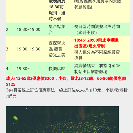
最晚請於
(晚餐推薦享用農場內景觀
18:30前
餐廳餐點)
報到，逾
時不候
集合點集
視日落時間調整出團時間
2
18:30~19:00
合
（逾時不候）
18:45~20:00禁止車輛進
夜探螢火
出園區/燈火管制
3
19:00~19:30
蟲-觀賞
視人數分為不同路線賞螢
螢光之美
導覽
純賞螢結束，將指引至管
4
19:30~
快樂賦歸
制站出口解散離場
成人(13-65歲)優惠價$200，小孩、敬老(3-12歲、66-80歲)優惠價
$125
※純賞螢線上訂位優惠辦法：線上訂位成人折扣10元、小孩/敬老折
扣5元