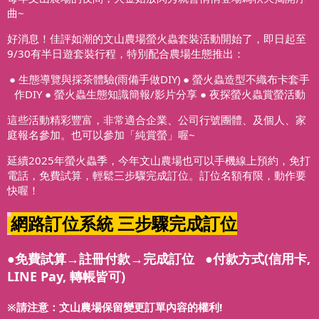
曲~
好消息！佳評如潮的文山農場螢火蟲套裝活動開始了，即日起至
9/30有半日遊套裝行程，特別配合農場生態推出：
● 生態導覽與採茶體驗(雨備手做DIY)
● 螢火蟲造型不織布卡套手
作DIY ● 螢火蟲生態知識簡報/影片分享 ● 夜探螢火蟲賞螢活動
這些活動精彩豐富，非常適合企業、公司行號團體、及個人、家
庭報名參加。也可以參加「純賞螢」喔~
延續2025年螢火蟲季，今年文山農場也可以手機線上預約，免打
電話，免費試算，輕鬆三步驟完成訂位。訂位名額有限，動作要
快喔！
網路訂位系統 三步驟完成訂位
●免費試算→註冊付款→完成訂位
●付款方式(信用卡,
LINE Pay, 轉帳皆可)
※請注意：文山農場保留變更訂單內容的權利!