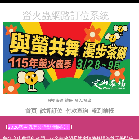
螢火蟲網路訂位系統
變更密碼
註冊
登入/登出
首頁
試算訂位
付款查詢
報到結帳
【
2026螢火蟲套裝活動開跑啦！
】
每年文山農場的夜間，火金姑放閃秀就會悄悄登場為秋天揭開序