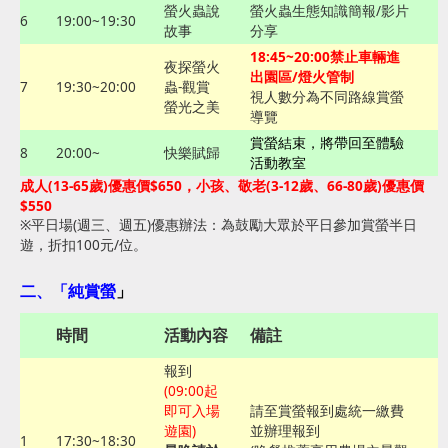
螢火蟲說
螢火蟲生態知識簡報/影片
6
19:00~19:30
故事
分享
18:45~20:00禁止車輛進
夜探螢火
出園區/燈火管制
7
19:30~20:00
蟲-觀賞
視人數分為不同路線賞螢
螢光之美
導覽
賞螢結束，將帶回至體驗
8
20:00~
快樂賦歸
活動教室
成人(13-65歲)優惠價$650，小孩、敬老(3-12歲、66-80歲)優惠價
$550
※平日場(週三、週五)優惠辦法：為鼓勵大眾於平日參加賞螢半日
遊，折扣100元/位。
二、「
純賞螢
」
時間
活動內容
備註
報到
(09:00起
即可入場
請至賞螢報到處統一繳費
遊園)
並辦理報到
1
17:30~18:30