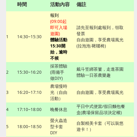
時間
活動內容
備註
報到
(09:00起
即可入場
請先至報到處報到，領取
遊園)
發票
1
14:30~15:30
體驗活動
自由遊園，享受農場風光
15:30開
(拉泡泡‧鞦韆椅)
始，逾時
不候
採茶體驗
戴斗笠綁茶簍，走進茶園
2
15:30~16:20
(雨備手
體驗一日茶農樂趣
做DIY)
農場慢時
3
16:20~17:10
光（自由
自由遊園，享受農場風光
活動）
平日中式便當/假日麵包餐
4
17:10~18:00
晚餐休息
盒(農場保留品項決定權)
螢火蟲造
自製精美卡套（可以裝悠
5
18:00~18:50
型卡套
遊卡！）
DIY