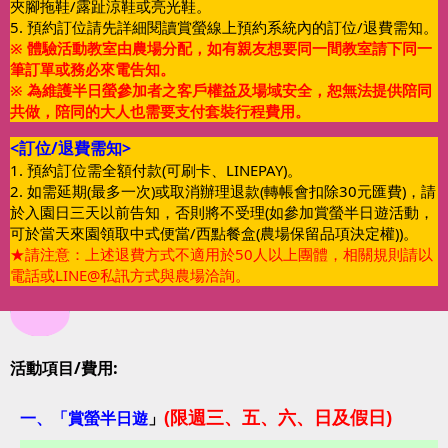
夾腳拖鞋/露趾涼鞋或亮光鞋。
5. 預約訂位請先詳細閱讀賞螢線上預約系統內的訂位/退費需知。
※ 體驗活動教室由農場分配，如有親友想要同一間教室請下同一
筆訂單或務必來電告知。
※ 為維護半日螢參加者之客戶權益及場域安全，恕無法提供陪同
共做，陪同的大人也需要支付套裝行程費用。
<訂位/退費需知>
1.
預約訂位需全額付款(可刷卡、LINEPAY)。
2. 如需延期(最多一次)或取消辦理退款(轉帳會扣除30元匯費)，請
於入園日三天以前告知，否則將不受理(如參加賞螢半日遊活動，
可於當天來園領取中式便當/西點餐盒(農場保留品項決定權))。
★請注意：上述退費方式不適用於50人以上團體，相關規則請以
電話或LINE@私訊方式與農場洽詢。
活動項目/費用:
(限週三、五、六、日及假日)
一、「
賞螢半日遊
」