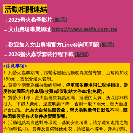
活動相關連結
→2025螢火蟲季影片
(點我)
→文山農場專屬網址
http://www.wsfa.com.tw
→歡迎加入文山農場官方Line@詢問問題
(點我)
→2026螢火蟲季套裝行程下載
(點我)
<注意事項>
1. 凡螢火蟲季期間，露營客體驗活動改為賞螢導覽，且每帳加收
150元，需配合燈火管制。
2. 賞螢季期間為保持動線順暢，
停車需依農場同仁現場指揮、調
度停於園區內停車場(收費)或管制站大停車場(免費)。
3. 賞螢小叮嚀：螢火蟲喜歡有點潮濕、溫暖的天氣，所以除非風
很大、下超大豪雨、溫差明顯下降，否則一般下雨天，螢火蟲還
是會出現。
此為大自然生態景象，螢火蟲數量每日狀況不同，隨
時因氣候等各式條件改變而影響。
4. 活動地點為自然野外環境，基於安全考量，請穿適宜走路之鞋
子(雨鞋也可)、長褲及自備輕便雨衣，請盡量不撐傘、穿高跟鞋、