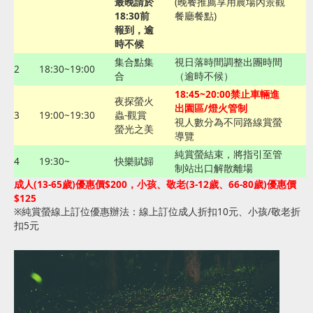
最晚請於
(晚餐推薦享用農場內景觀
18:30前
餐廳餐點)
報到，逾
時不候
集合點集
視日落時間調整出團時間
2
18:30~19:00
合
（逾時不候）
18:45~20:00禁止車輛進
夜探螢火
出園區/燈火管制
3
19:00~19:30
蟲-觀賞
視人數分為不同路線賞螢
螢光之美
導覽
純賞螢結束，將指引至管
4
19:30~
快樂賦歸
制站出口解散離場
成人(13-65歲)優惠價$200，小孩、敬老(3-12歲、66-80歲)優惠價
$125
※純賞螢線上訂位優惠辦法：線上訂位成人折扣10元、小孩/敬老折
扣5元